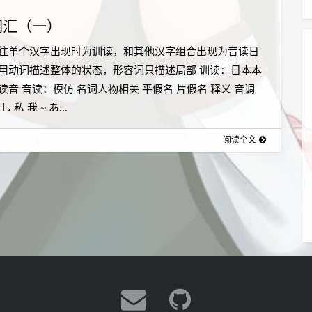
词汇（一）
往单个汉字出现时为训读，和其他汉字组合出现为音读日
用动词描述整体的状态，形容词只描述局部 训读：日本本
读音 音读：模仿 名词人物相关 平假名 片假名 释义 音调
 私 我 ~ あ...
阅读全文