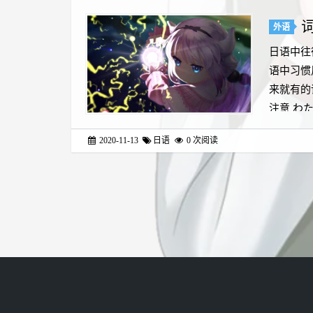
外语
日语中往
语中习惯
来就有的
注意 わたし
2020-11-13
日语
0
次阅读