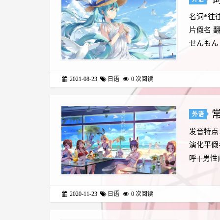
名词*往
片假名 翻
せんもん
2021-08-23
日语
0
次阅读
外语
发音特点
演化平假
呼-|-男性|ぼく
2020-11-23
日语
0
次阅读