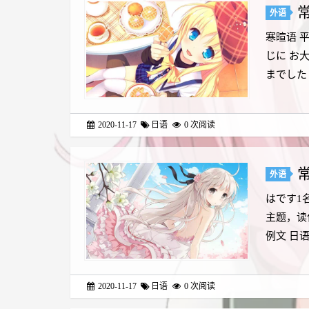
外语
寒暄语 平
じに お大
までした 
2020-11-17
日语
0
次阅读
外语
はです1名
主题，读
例文 日语
2020-11-17
日语
0
次阅读