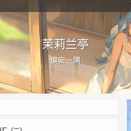
茉莉兰亭
偏安一隅
词汇（二）