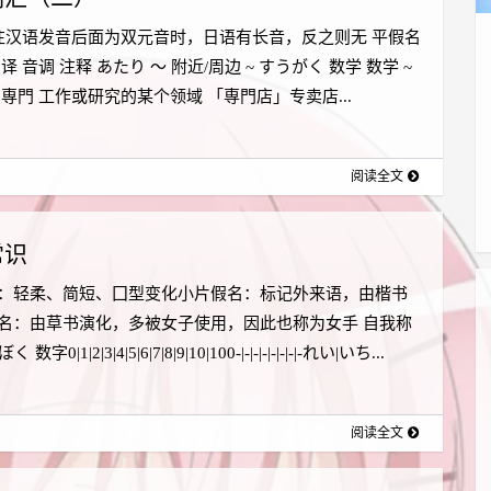
往汉语发音后面为双元音时，日语有长音，反之则无 平假名
译 音调 注释 あたり ～ 附近/周边 ~ すうがく 数学 数学 ~
 専門 工作或研究的某个领域 「専門店」专卖店...
阅读全文
常识
：轻柔、简短、囗型变化小片假名：标记外来语，由楷书
名：由草书演化，多被女子使用，因此也称为女手 自我称
 数字0|1|2|3|4|5|6|7|8|9|10|100-|-|-|-|-|-|-|-れい|いち...
阅读全文