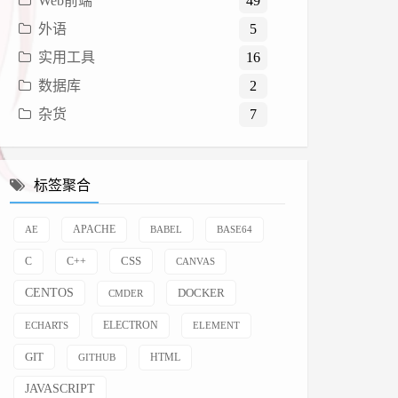
Web前端
49
外语
5
实用工具
16
数据库
2
杂货
7
标签聚合
AE
APACHE
BABEL
BASE64
CSS
C
C++
CANVAS
CENTOS
DOCKER
CMDER
ELECTRON
ECHARTS
ELEMENT
GIT
HTML
GITHUB
JAVASCRIPT