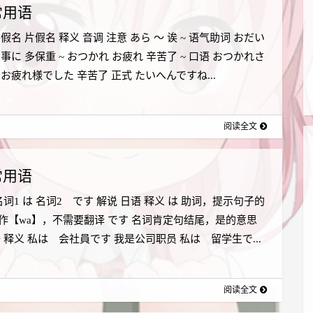
常用语
假名 片假名 释义 音调 注意 あら ～ 诶 ~ 语气助词 おだい
事に 多保重 ~ おつかれ お疲れ 辛苦了 ~ 口语 おつかれさ
お疲れ様でした 辛苦了 正式 たいへんですね...
阅读全文
常用语
词1 は 名词2 です 解说 日语 释义 は 助词，提示句子的
作【wa】，不需要翻译 です 名词肯定句结尾，是的意思
 释义 私は 会社員です 我是公司职员 私は 留学生で...
阅读全文