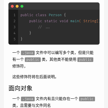
1
public
class
Person
 {
2
public
static
void
main
( String[] ar
3
// ...
4
    }
5
}
一个
文件中可以编写多个类，但是只能
.java
有一个
类，其他类不能使用
public
public
修饰符，
这些修饰符将在后面说明。
面向对象
一个
文件内有且只能存在一个
.java
public
类，且需要与文件同名