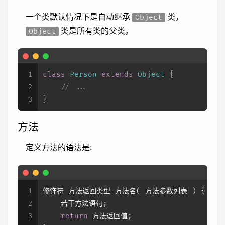
一个类默认情况下是自动继承
类，
Object
类是所有类的父类。
Object
1
class
Person
extends
Object
 {
2
// ...
3
}
方法
定义方法的语法是:
1
修饰符 方法返回类型 方法名( 方法参数列表 ) {
2
    若干方法语句;
3
return
 方法返回值;