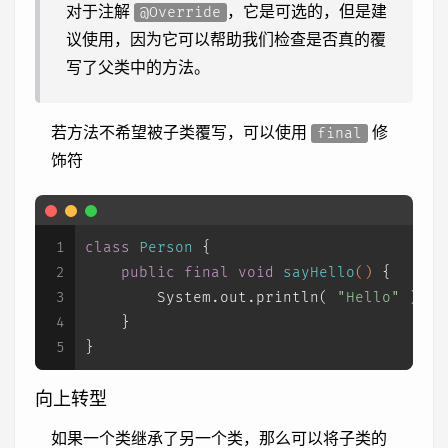
对于注解
，它是可选的，但是建
@Override
议使用，因为它可以帮助我们检查是否真的覆
写了父类中的方法。
若方法不希望被子类覆写，可以使用
修
final
饰符
1
class
Person
 {
2
public
final
void
sayHello
()
 {
3
        System.out.println( 
"Hello"
 );
4
    }
5
}
向上转型
如果一个类继承了另一个类，那么可以将子类的