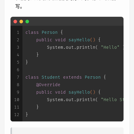
写。
1
class
Person
 {
2
public
void
sayHello
()
 {
3
        System.out.println( 
"Hello"
 );
4
    }
5
}
6
7
class
Student
extends
Person
 {
8
@Override
9
public
void
sayHello
()
 {
10
        System.out.println( 
"Hello Stude
11
    }
12
}