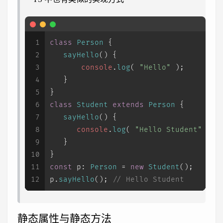
1
class
Person
 {
2
sayHello
(
) {
3
console
.
log
( 
"Hello"
 );
4
   }
5
}
6
class
Student
extends
Person
 {
7
sayHello
(
) {
8
console
.
log
( 
"Hello Student"
 );
9
   }
10
}
11
const
p
: 
Person
 = 
new
Student
();
12
p.
sayHello
(); 
// Hello Student
静态属性与静态方法