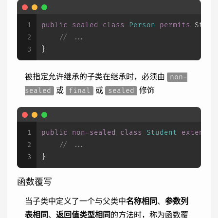
1
public
sealed
class
Person
permits
 Stude
2
// ...
3
}
被指定允许继承的子类在继承时，必须由
non-
或
或
修饰
sealed
final
sealed
1
public
non-sealed
class
Student
extends
2
// ...
3
}
函数覆写
当子类中定义了一个与父类中
名称相同
、
参数列
表相同
、
返回值类型相同
的方法时，称为函数覆