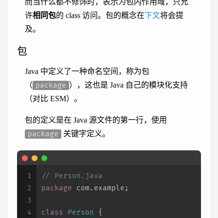
而当什么都不修饰时，表示为包内作用域，只允
许
相同包
的 class 访问。包的概念在
下文
将会提
及。
包
Java 中定义了一种命名空间，称为包
（
），这也是 Java 自己的模块化支持
package
（对比 ESM）。
包的定义是在 Java 源文件的第一行，使用
关键字定义。
package
1
// Person.java
2
package
 com.example;
3
4
class
Person
 {