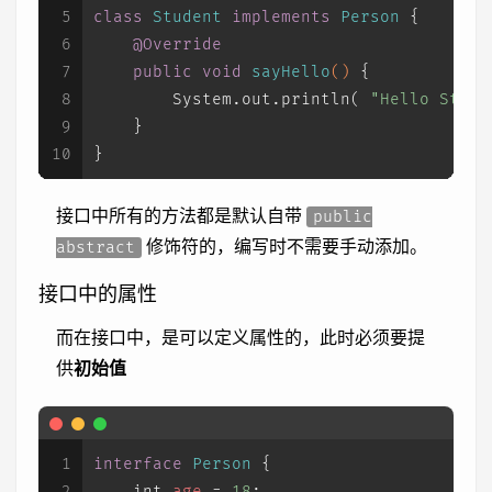
5
class
Student
implements
Person
 {
6
@Override
7
public
void
sayHello
()
 {
8
        System.out.println( 
"Hello Stude
9
    }
10
}
接口中所有的方法都是默认自带
public
修饰符的，编写时不需要手动添加。
abstract
接口中的属性
而在接口中，是可以定义属性的，此时必须要提
供
初始值
1
interface
Person
 {
2
int
age
=
18
;