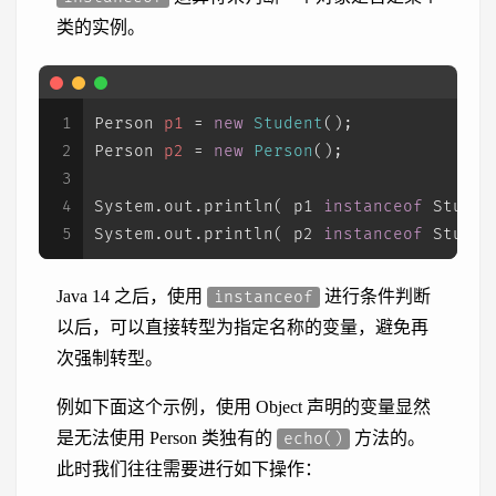
类的实例。
1
Person
p1
=
new
Student
();
2
Person
p2
=
new
Person
();
3
4
System.out.println( p1 
instanceof
 Studen
5
System.out.println( p2 
instanceof
 Studen
Java 14 之后，使用
进行条件判断
instanceof
以后，可以直接转型为指定名称的变量，避免再
次强制转型。
例如下面这个示例，使用 Object 声明的变量显然
是无法使用 Person 类独有的
方法的。
echo()
此时我们往往需要进行如下操作：