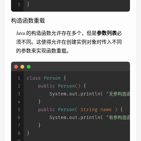
5
}
构造函数重载
Java 的构造函数允许存在多个，但是
参数列表
必
须不同。这使得允许在创建实例对象时传入不同
的参数来实现函数重载。
1
class
Person
 {
2
public
Person
()
 {
3
        System.out.println( 
"无参构造函数"
 
4
    }
5
public
Person
( String name )
 {
6
        System.out.println( 
"有参构造函数"
 
7
    }
8
}