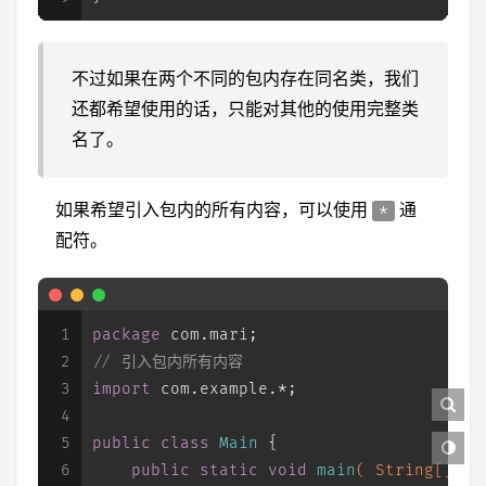
不过如果在两个不同的包内存在同名类，我们
还都希望使用的话，只能对其他的使用完整类
名了。
如果希望引入包内的所有内容，可以使用
通
*
配符。
1
package
 com.mari;
2
// 引入包内所有内容
3
import
 com.example.*;
4
5
public
class
Main
 {
6
public
static
void
main
( String[] ar