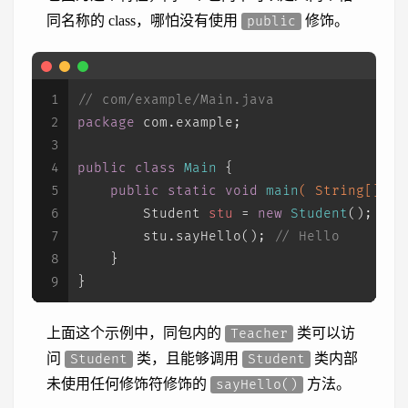
同名称的 class，哪怕没有使用
修饰。
public
1
// com/example/Main.java
2
package
 com.example;
3
4
public
class
Main
 {
5
public
static
void
main
( String[] ar
6
Student
stu
=
new
Student
();
7
        stu.sayHello(); 
// Hello
8
    }
9
}
上面这个示例中，同包内的
类可以访
Teacher
问
类，且能够调用
类内部
Student
Student
未使用任何修饰符修饰的
方法。
sayHello()