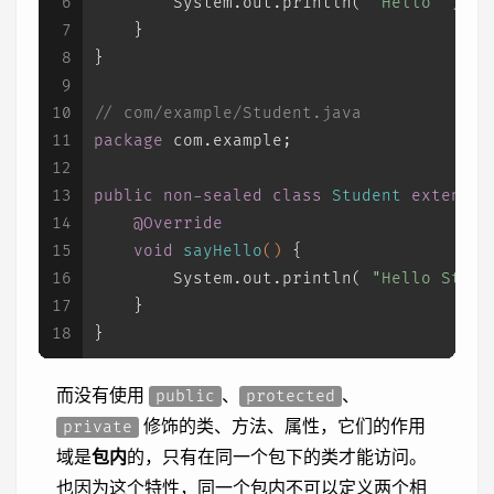
6
        System.out.println( 
"Hello"
 );
7
    }
8
}
9
10
// com/example/Student.java
11
package
 com.example;
12
13
public
non-sealed
class
Student
extends
14
@Override
15
void
sayHello
()
 {
16
        System.out.println( 
"Hello Stude
17
    }
18
}
而没有使用
、
、
public
protected
修饰的类、方法、属性，它们的作用
private
域是
包内
的，只有在同一个包下的类才能访问。
也因为这个特性，同一个包内不可以定义两个相