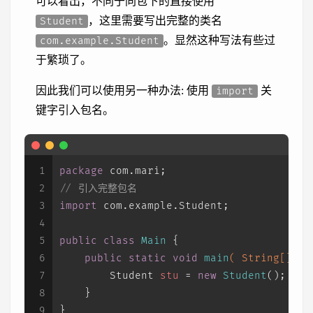
可以看出，不同于同包下的直接使用
，这里需要写出完整的类名
Student
。显然这种写法有些过
com.example.Student
于繁琐了。
因此我们可以使用另一种办法: 使用
关
import
键字引入包名。
1
package
 com.mari;
2
// 引入完整包名
3
import
 com.example.Student;
4
5
public
class
Main
 {
6
public
static
void
main
( String[] ar
7
Student
stu
=
new
Student
();
8
    }
9
}