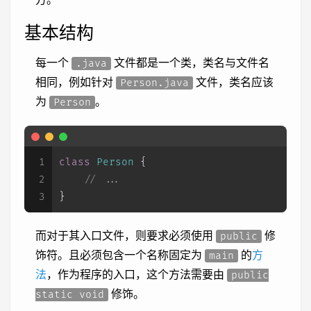
基本结构
每一个
文件都是一个类，类名与文件名
.java
相同，例如针对
文件，类名应该
Person.java
为
。
Person
1
class
Person
 {
2
// ...
3
}
而对于其入口文件，则要求必须使用
修
public
饰符。且必须包含一个名称固定为
的
方
main
法
，作为程序的入口，这个方法需要由
public
修饰。
static void