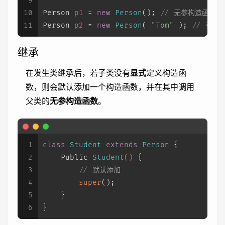
9
10
Person
p1
=
new
Person
(); 
// 无参构造函数
11
Person
p2
=
new
Person
( 
"Tom"
 ); 
// 有参
继承
在发生类继承后，若子类没有
显式
定义构造函
数，则会默认添加一个构造函数，并在其中调用
父类的
无参构造函数
。
1
class
Student
extends
Person
 {
2
    Public 
Student
()
 {
3
// 默认添加
4
super
();
5
    }
6
}