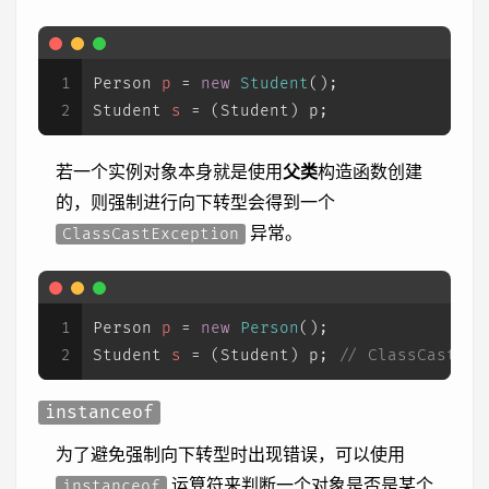
1
Person
p
=
new
Student
();
2
Student
s
=
 (Student) p;
若一个实例对象本身就是使用
父类
构造函数创建
的，则强制进行向下转型会得到一个
异常。
ClassCastException
1
Person
p
=
new
Person
();
2
Student
s
=
 (Student) p; 
// ClassCastExc
instanceof
为了避免强制向下转型时出现错误，可以使用
运算符来判断一个对象是否是某个
instanceof