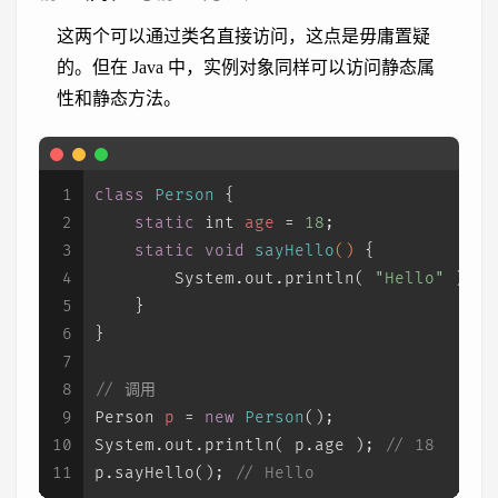
这两个可以通过类名直接访问，这点是毋庸置疑
的。但在 Java 中，实例对象同样可以访问静态属
性和静态方法。
1
class
Person
 {
2
static
int
age
=
18
;
3
static
void
sayHello
()
 {
4
        System.out.println( 
"Hello"
 );
5
    }
6
}
7
8
// 调用
9
Person
p
=
new
Person
();
10
System.out.println( p.age ); 
// 18
11
p.sayHello(); 
// Hello