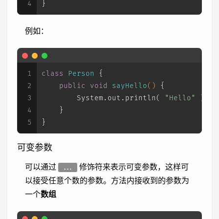
4
}
例如：
1
class
Person
 {
2
public
void
sayHello
()
 {
3
        System.out.println( 
"Hello"
 );
4
    }
5
}
可变参数
可以通过
修饰符来表示可变参数，这样可
...
以接受任意个数的参数。方法内接收到的参数为
一个
数组