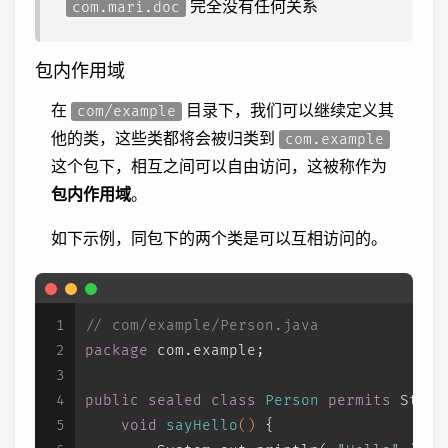
完全没有任何关系
com.mari.doc
包内作用域
在
目录下，我们可以继续定义其
com/example
他的类，这些类都将会被归类到
com.example
这个包下，相互之间可以自由访问，这被称作为
包内作用域
。
如下示例，同包下的两个类是可以互相访问的。
1
// com/example/Person.java
2
package
 com.example;
3
4
public
sealed
class
Person
permits
 Stude
5
void
sayHello
()
 {