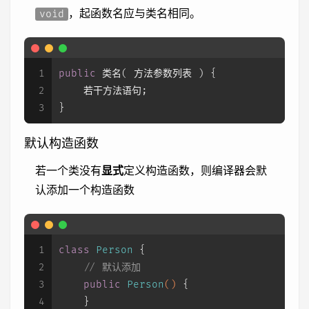
，起函数名应与类名相同。
void
1
public
 类名( 方法参数列表 ) {
2
    若干方法语句;
3
}
默认构造函数
若一个类没有
显式
定义构造函数，则编译器会默
认添加一个构造函数
1
class
Person
 {
2
// 默认添加
3
public
Person
()
 {
4
    }