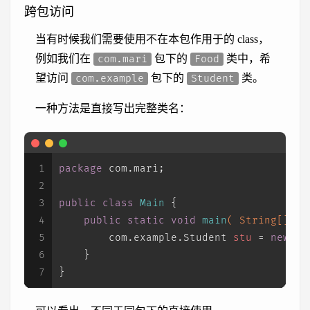
跨包访问
当有时候我们需要使用不在本包作用于的 class，
例如我们在
包下的
类中，希
com.mari
Food
望访问
包下的
类。
com.example
Student
一种方法是直接写出完整类名：
1
package
 com.mari;
2
3
public
class
Main
 {
4
public
static
void
main
( String[] ar
5
        com.example.
Student
stu
=
new
co
6
    }
7
}