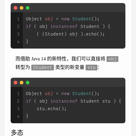
1
Object
obj
=
new
Student
();
2
if
 ( obj 
instanceof
 Student ) {
3
    ( (Student) obj ).echo();
4
}
而借助 Java 14 的新特性，我们可以直接将
obj
转型为
类型的新变量
：
Student
stu
1
Object
obj
=
new
Student
();
2
if
 ( obj 
instanceof
 Student stu ) {
3
    stu.echo();
4
}
多态