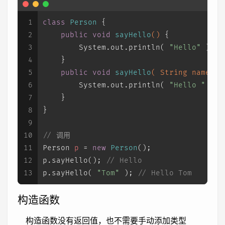
1
class
Person
 {
2
public
void
sayHello
()
 {
3
        System.out.println( 
"Hello"
 );
4
    }
5
public
void
sayHello
( String name )
 
6
        System.out.println( 
"Hello "
 + n
7
    }
8
}
9
10
// 调用
11
Person
p
=
new
Person
();
12
p.sayHello(); 
// Hello
13
p.sayHello( 
"Tom"
 ); 
// Hello Tom
构造函数
构造函数没有返回值，也不需要手动添加类型