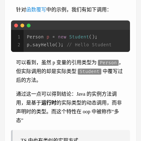
针对
函数覆写
中的示例，我们有如下调用：
1
Person
p
=
new
Student
();
2
p.sayHello(); 
// Hello Student
可以看到，虽然 p 变量的引用类型为
，
Person
但实际调用的却是实际类型
中覆写过
Student
后的方法。
通过这一点可以得到结论：Java 的实例方法调
用，是基于
运行时
的实际类型的动态调用，而非
声明时的类型。而这个特性在 oop 中被称作“多
态”
TS 中也有类似的实现方式