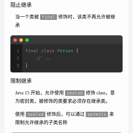
阻止继承
当一个类被
修饰时，该类不再允许被继
final
承
1
final
class
Person
 {
2
// ...
3
}
限制继承
Java 15 开始，允许使用
修饰 class，意
sealed
为密封类，被修饰的类要求必须存在继承类。
使用
修饰后，可以通过
来
sealed
permits
限制允许继承的子类名称