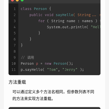
1
class
Person
 {
2
public
void
sayHello
( String... name
3
for
 ( String name : names ) {
4
            System.out.println( 
"Hello "
5
        }
6
    }
7
}
8
9
// 调用
10
Person
p
=
new
Person
();
11
p.sayHello( 
"Tom"
, 
"Jerry"
 );
方法重载
可以通过定义多个方法名相同，但参数列表不同
的方法来实现方法重载。