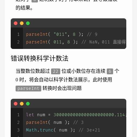
的结果。
1
parseInt
( 
"011"
, 
8
 ); 
// 9
2
parseInt
( 
011
, 
8
 ); 
// NaN，011 直接得到
错误转换科学计数法
当整数位数超过
位或小数位存在连续
个
22
6
0 时，将会自动以科学计数法展示，此时使用
转换时会出现问题
parseInt
1
let
 num = 
3000000000000000000000.114
; 
/
2
parseInt
( num ); 
// 3
3
Math
.
trunc
( num ); 
// 3e+21