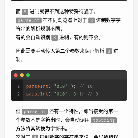
而
进制就得不到这种特殊待遇了，
8
在不同浏览器上对于
进制数字字
parseInt
8
符串的解析规则不同，
有的会自动识别
进制，有的则不会。
8
因此需要手动传入第二个参数来保证解析
进
8
制。
1
parseInt
( 
"010"
 ); 
// 10
2
parseInt
( 
"010"
, 
8
 ); 
// 8
但
还有一个特性，即当接受的第一
parseInt
个参数不是
字符串
时，会自动调用
toString
方法将其转换为字符串。
这对于
进制数字的字符串来说，会导致错误
8