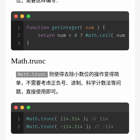
位，需要这样编写：
1
function
getInteger
(
 num 
) {
2
return
 num < 
0
 ? 
Math
.
ceil
( num ) : 
3
}
Math.trunc
则使得去除小数位的操作变得简
Math.trunc
单，不需要考虑正负号、进制、科学计数法等问
题，直接使用即可。
1
Math
.
trunc
( 
114.514
 ); 
// 114
2
Math
.
trunc
( -
114.514
 ); 
// -114