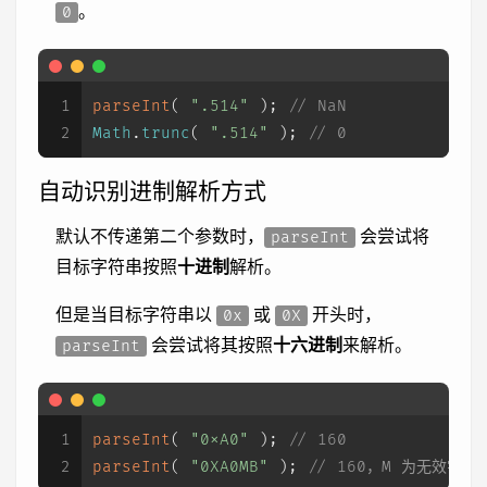
。
0
1
parseInt
( 
".514"
 ); 
// NaN
2
Math
.
trunc
( 
".514"
 ); 
// 0
自动识别进制解析方式
默认不传递第二个参数时，
会尝试将
parseInt
目标字符串按照
十进制
解析。
但是当目标字符串以
或
开头时，
0x
0X
会尝试将其按照
十六进制
来解析。
parseInt
1
parseInt
( 
"0xA0"
 ); 
// 160
2
parseInt
( 
"0XA0MB"
 ); 
// 160，M 为无效字