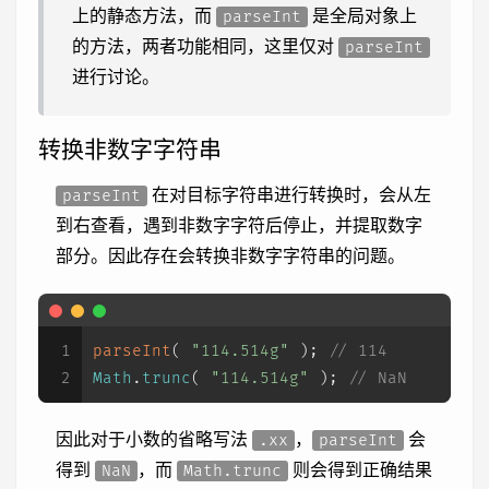
上的静态方法，而
是全局对象上
parseInt
的方法，两者功能相同，这里仅对
parseInt
进行讨论。
转换非数字字符串
在对目标字符串进行转换时，会从左
parseInt
到右查看，遇到非数字字符后停止，并提取数字
部分。因此存在会转换非数字字符串的问题。
1
parseInt
( 
"114.514g"
 ); 
// 114
2
Math
.
trunc
( 
"114.514g"
 ); 
// NaN
因此对于小数的省略写法
，
会
.xx
parseInt
得到
，而
则会得到正确结果
NaN
Math.trunc