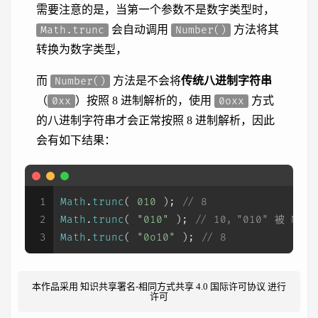
需要注意的是，当第一个参数不是数字类型时，
会自动调用
方法将其
Math.trunc
Number()
转换为数字类型，
而
方法是不会将
传统八进制字符串
Number()
（
）按照 8 进制解析的，使用
方式
0xx
0oxx
的八进制字符串才会正常按照 8 进制解析，因此
会有如下结果：
1
Math
.
trunc
( 
010
 ); 
// 8
2
Math
.
trunc
( 
"010"
 ); 
// 10，"010" 被 Num
3
Math
.
trunc
( 
"0o10"
 ); 
// 8
本作品采用
知识共享署名-相同方式共享 4.0 国际许可协议
进行
许可