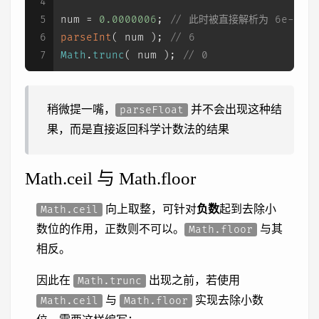
4
5
num = 
0.0000006
; 
// 此时被直接解析为 6e-7
6
parseInt
( num ); 
// 6
7
Math
.
trunc
( num ); 
// 0
稍微提一嘴，
并不会出现这种结
parseFloat
果，而是直接返回科学计数法的结果
Math.ceil 与 Math.floor
向上取整，可针对
负数
起到去除小
Math.ceil
数位的作用，正数则不可以。
与其
Math.floor
相反。
因此在
出现之前，若使用
Math.trunc
与
实现去除小数
Math.ceil
Math.floor