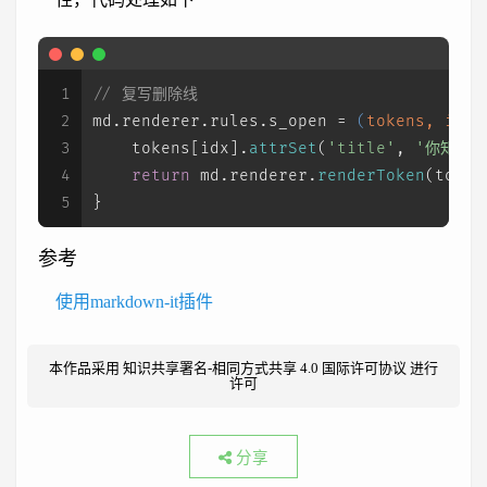
1
// 复写删除线
2
md.
renderer
.
rules
.
s_open
 = 
(
tokens, idx,
3
    tokens[idx].
attrSet
(
'title'
, 
'你知道的
4
return
 md.
renderer
.
renderToken
(token
5
}
参考
使用markdown-it插件
本作品采用
知识共享署名-相同方式共享 4.0 国际许可协议
进行
许可
分享