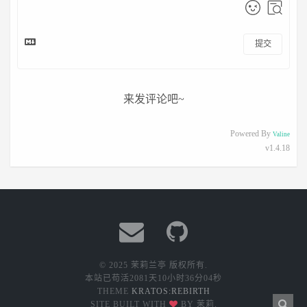
提交
来发评论吧~
Powered By
Valine
v1.4.18
© 2025 茉莉兰亭 版权所有.
本站已苟活
2081天10小时36分04秒
THEME
KRATOS:REBIRTH
SITE BUILT WITH
BY 茉莉.