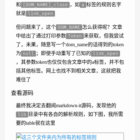
和
，如
标签的规则名字
[DOM_NAME]_close
a
就是
link_open
但问题来了，这个
怎么获得呢？文章
DOM_NAME
中给出了通过打印参数
来获取，但我尝试
Token
了，未果，随意写一个dom_name的话得到的token
为
；即使手动重写了已知的
null
link_open
，其参数token也仅仅包含文章中的a标签，并不包
括其他标签。网上也找不到相关文章，这就把我
难住了
查看源码
最终我决定去翻阅markdown-it源码，发现他的
目录中有各自的解析规则，如下图，我所需
lib
要的table就在这里