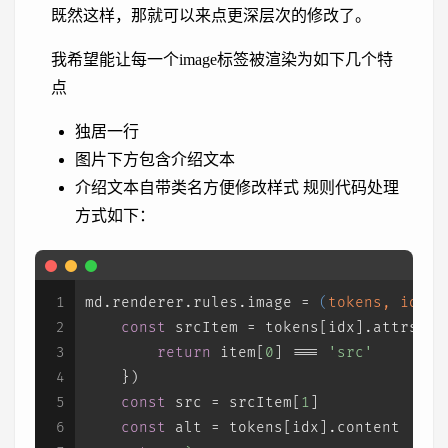
既然这样，那就可以来点更深层次的修改了。
我希望能让每一个image标签被渲染为如下几个特
点
独居一行
图片下方包含介绍文本
介绍文本自带类名方便修改样式 规则代码处理
方式如下：
1
md.
renderer
.
rules
.
image
 = 
(
tokens, idx, 
2
const
 srcItem = tokens[idx].
attrs
.
fi
3
return
 item[
0
] === 
'src'
4
    })
5
const
 src = srcItem[
1
]
6
const
 alt = tokens[idx].
content