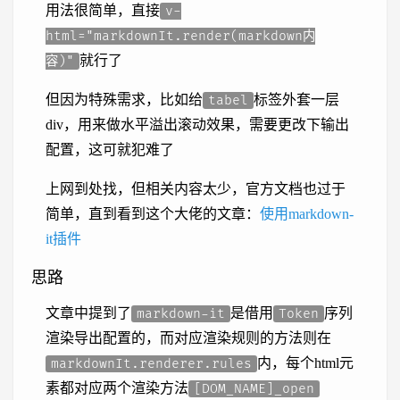
用法很简单，直接
v-
html="markdownIt.render(markdown内
就行了
容)"
但因为特殊需求，比如给
标签外套一层
tabel
div，用来做水平溢出滚动效果，需要更改下输出
配置，这可就犯难了
上网到处找，但相关内容太少，官方文档也过于
简单，直到看到这个大佬的文章：
使用markdown-
it插件
思路
文章中提到了
是借用
序列
markdown-it
Token
渲染导出配置的，而对应渲染规则的方法则在
内，每个html元
markdownIt.renderer.rules
素都对应两个渲染方法
[DOM_NAME]_open