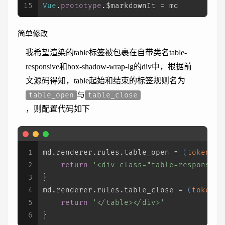
15
Vue
.
prototype
.
$markdownIt
 = md
简单修改
我希望渲染的table标签被包裹在自带类名table-
responsive和box-shadow-wrap-lg的div中，根据前
文源码得知，table起始和结束的标签规则名为
与
table_open
table_close
，则配置代码如下
1
md.
renderer
.
rules
.
table_open
 = 
(
tokens, 
2
return
'<div class="table-responsive
3
}
4
md.
renderer
.
rules
.
table_close
 = 
(
tokens,
5
return
'</table></div>'
6
}