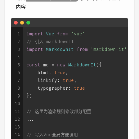
内容
1
import
Vue
from
'vue'
2
// 引入 markdownIt
3
import
MarkdownIt
from
'markdown-it'
4
5
const
 md = 
new
MarkdownIt
({
6
html
: 
true
,
7
linkify
: 
true
,
8
typographer
: 
true
9
})
10
11
// 这里为渲染规则修改部分配置
12
...
13
14
// 写入Vue全局方便调用