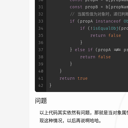
31
const
 propB = b[propNa
32
// 当属性值为对象时，递归判
33
if
 (propA 
instanceof
O
34
if
 (!
isEqualObj
(pr
35
return
false
36
            }
37
        } 
else
if
 (propA !== p
38
return
false
39
        }
40
    }
41
return
true
42
}
问题
以上代码其实依然有问题，那就是当对象属
现这种情况，以后再说啊哈哈。