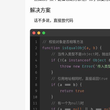
解决方案
话不多说，直接放代码
1
// 校验对象是否相等方法
2
function
isEqualObj
(
a, b
) {
3
// 当传入类型不是object时，抛出
4
if
 (!(a 
instanceof
Object
 
5
throw
new
Error
(
'传入类
6
    }
7
// 引用地址相同时，直接返回true
8
if
 (a === b) {
9
return
true
10
    }
11
// 有一个为null时
12
if
 (a === 
null
 || b === 
nu