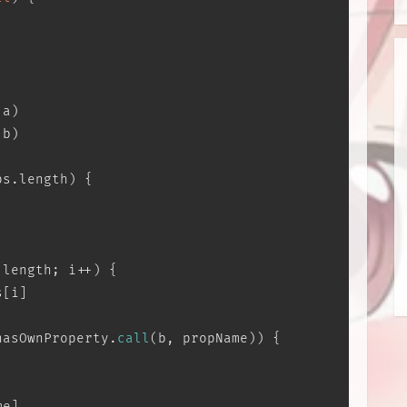
(a)
(b)
ps.
length
) {
.
length
; i++) {
s[i]
hasOwnProperty
.
call
(b, propName)) {
me]