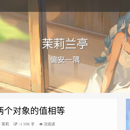
茉莉兰亭
偏安一隅
较两个对象的值相等
者
茉莉
~1.59K 字
次阅读