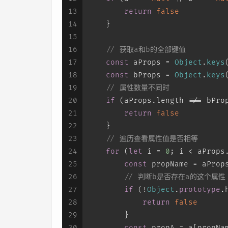
13
return
false
14
    }
15
16
// 获取a和b的全部键值
17
const
 aProps = 
Object
.
keys
18
const
 bProps = 
Object
.
keys
19
// 属性数量不同时
20
if
 (aProps.
length
 !== bPro
21
return
false
22
    }
23
// 遍历查看属性值是否相等
24
for
 (
let
 i = 
0
; i < aProps
25
const
 propName = aProp
26
// 判断b是否存在a的这个属性
27
if
 (!
Object
.
prototype
.
28
return
false
29
        }
30
const
 propA = a[propNa