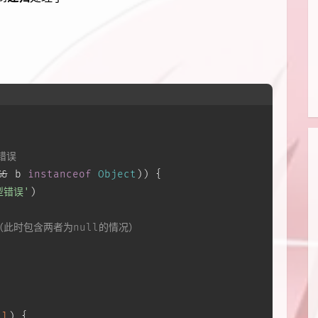
错误
&& b 
instanceof
Object
)) {
型错误'
)
（此时包含两者为null的情况）
ll
) {