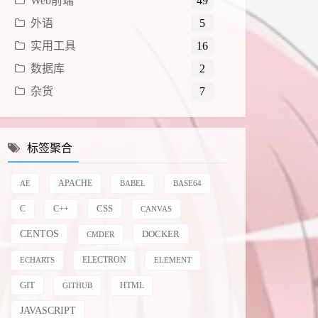
Web前端
49
外语
5
实用工具
16
数据库
2
杂货
7
标签聚合
AE
APACHE
BABEL
BASE64
CSS
C
C++
CANVAS
CENTOS
DOCKER
CMDER
ELECTRON
ECHARTS
ELEMENT
GIT
HTML
GITHUB
JAVASCRIPT