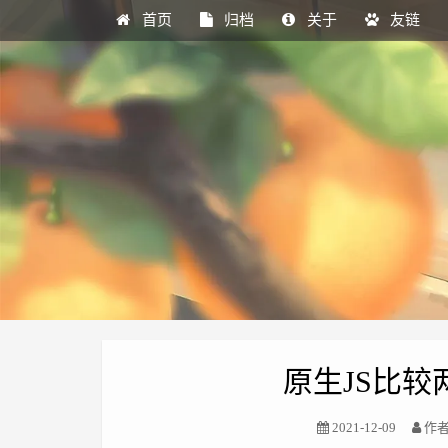
首页
归档
关于
友链
原生JS比
2021-12-09
作