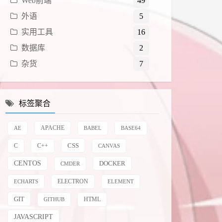
Web前端
49
外语
5
实用工具
16
数据库
2
杂货
7
标签聚合
AE
APACHE
BABEL
BASE64
CSS
C
C++
CANVAS
CENTOS
DOCKER
CMDER
ELECTRON
ECHARTS
ELEMENT
GIT
HTML
GITHUB
JAVASCRIPT