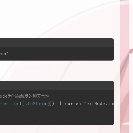
ron'
tNode为当前触发的聊天气泡
election
().
toString
() || currentTextNode.
innerText
)