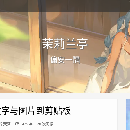
茉莉兰亭
偏安一隅
复制文字与图片到剪贴板
者
茉莉
1425 字
次阅读