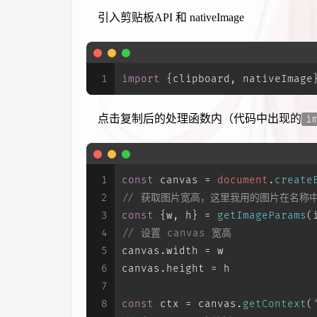
引入剪贴板API 和 nativeImage
1
import
 {clipboard, nativeImage
点击复制后的处理函数内（代码中出现的
i
1
const
 canvas = 
document
.
create
2
// 获取图片宽高，这里我用的图片在名称中备
3
const
 {w, h} = 
getImageParams
(
4
// 设置 canvas 宽高
5
canvas.
width
 = w
6
canvas.
height
 = h
7
8
const
 ctx = canvas.
getContext
(