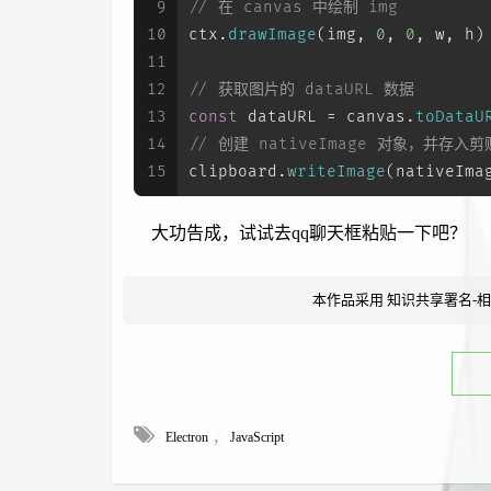
9
// 在 canvas 中绘制 img
10
ctx.
drawImage
(img, 
0
, 
0
, w, h)
11
12
// 获取图片的 dataURL 数据
13
const
 dataURL = canvas.
toDataU
14
// 创建 nativeImage 对象，并存入剪
15
clipboard.
writeImage
(nativeIma
大功告成，试试去qq聊天框粘贴一下吧？
本作品采用
知识共享署名-相
,
Electron
JavaScript