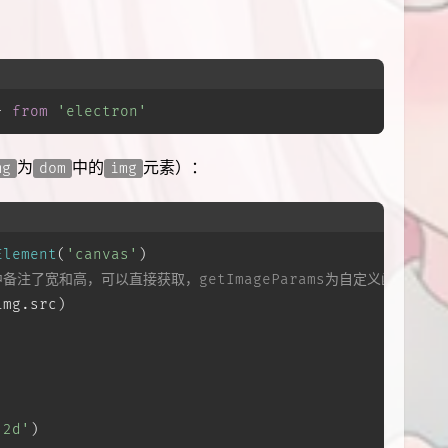
} 
from
'electron'
为
中的
元素）：
mg
dom
img
Element
(
'canvas'
)
注了宽和高，可以直接获取，getImageParams为自定义函数
img.
src
)
'2d'
)