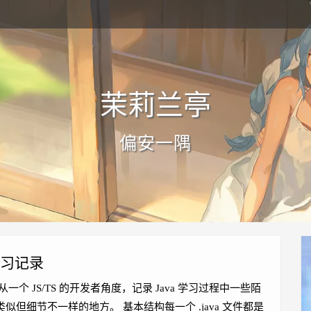
茉莉兰亭
偏安一隅
 学习记录
一个 JS/TS 的开发者角度，记录 Java 学习过程中一些陌
S 类似但细节不一样的地方。 基本结构每一个 .java 文件都是