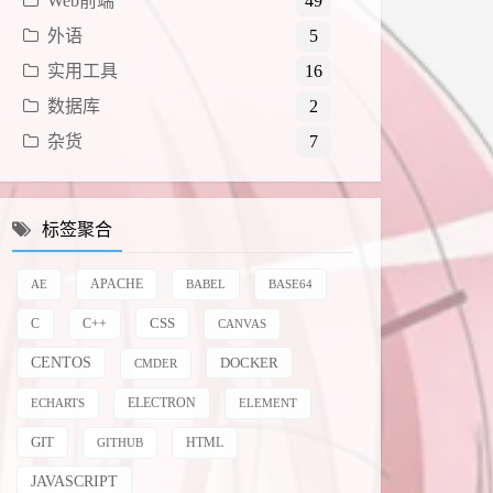
Web前端
49
外语
5
实用工具
16
数据库
2
杂货
7
标签聚合
AE
APACHE
BABEL
BASE64
CSS
C
C++
CANVAS
CENTOS
DOCKER
CMDER
ELECTRON
ECHARTS
ELEMENT
GIT
HTML
GITHUB
JAVASCRIPT