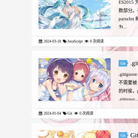
ES201
数部分。
parseI
为...
2024-03-18
JavaScript
0
次阅读
.g
Git
.giti
不需要被 
的时侯，
.gitignor..
2024-01-04
Git
0
次阅读
G
Git