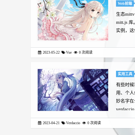
Web前端
生态mit
mitt.j
实例，这使
2023-05-22
Vue
0
次阅读
实用工具
有些时候
用、个人
妙名字在
verdacc
2023-04-21
Verdaccio
0
次阅读