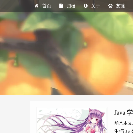
首页
归档
关于
友链
Java
前言本文从
生/与 J