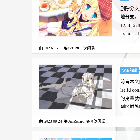
删除分支
地分支。
12345
branch 
2023-11-11
Git
0
次阅读
Web前端
前言本文
let 和 
的变量就
到区域外
2023-09-24
JavaScript
0
次阅读