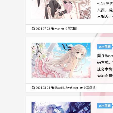
v-for
东西，后
态列表，
2024-07-22
vue
0
次阅读
Web前端
简介Bas
码方式。
或文本协
为加密算法
2024-03-24
Base64
,
JavaScript
0
次阅读
Web前端