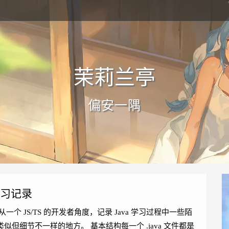
茉莉兰亭
偏安一隅
 学习记录
一个 JS/TS 的开发者角度，记录 Java 学习过程中一些陌
S 类似但细节不一样的地方。 基本结构每一个 .java 文件都是