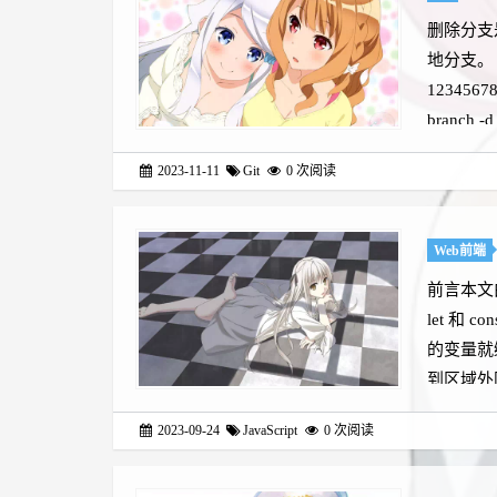
删除分支
地分支。
12345
branch 
2023-11-11
Git
0
次阅读
Web前端
前言本文
let 和 
的变量就
到区域外
2023-09-24
JavaScript
0
次阅读