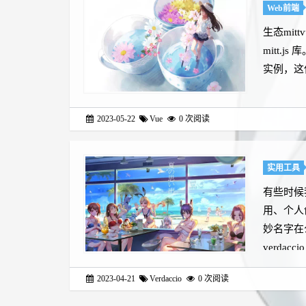
Web前端
生态mit
mitt.j
实例，这使
2023-05-22
Vue
0
次阅读
实用工具
有些时候
用、个人
妙名字在
verdacc
2023-04-21
Verdaccio
0
次阅读