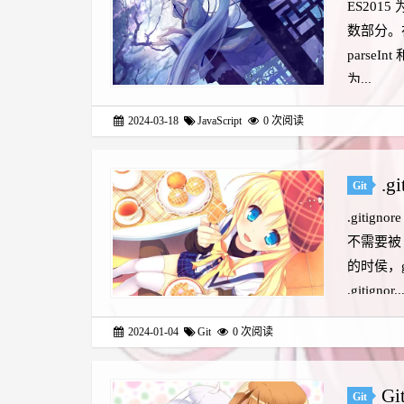
ES201
数部分。
parseI
为...
2024-03-18
JavaScript
0
次阅读
.g
Git
.giti
不需要被 
的时侯，
.gitignor..
2024-01-04
Git
0
次阅读
G
Git