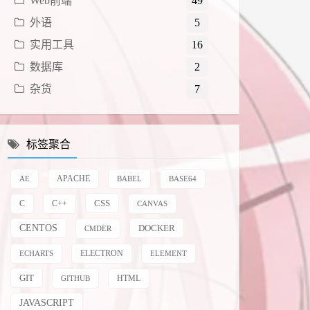
Web前端
49
外语
5
实用工具
16
数据库
2
杂货
7
标签聚合
AE
APACHE
BABEL
BASE64
CSS
C
C++
CANVAS
CENTOS
DOCKER
CMDER
ELECTRON
ECHARTS
ELEMENT
GIT
HTML
GITHUB
JAVASCRIPT