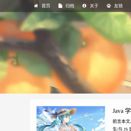
首页
归档
关于
友链
Java
前言本文从
生/与 J