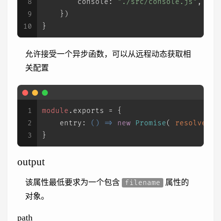
8
console
: 
"./src/console.js"
,
9
    })
10
}
允许接受一个异步函数，可以从远程动态获取相
关配置
1
module
.
exports
 = {
2
entry
: 
() =>
new
Promise
( 
resolve
 =>
3
}
output
该属性最低要求为一个包含
属性的
filename
对象。
path