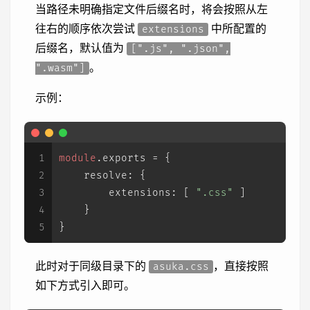
当路径未明确指定文件后缀名时，将会按照从左
往右的顺序依次尝试
中所配置的
extensions
后缀名，默认值为
[".js", ".json",
。
".wasm"]
示例：
1
module
.
exports
 = {
2
resolve
: {
3
extensions
: [ 
".css"
 ]
4
    }
5
}
此时对于同级目录下的
，直接按照
asuka.css
如下方式引入即可。