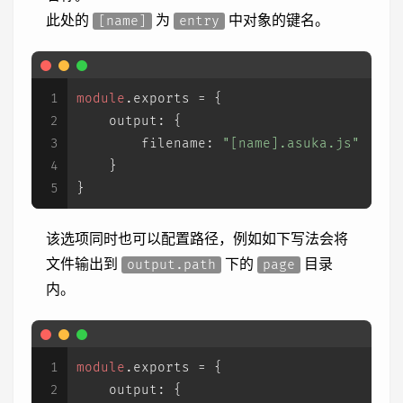
此处的
为
中对象的键名。
[name]
entry
1
module
.
exports
 = {
2
output
: {
3
filename
: 
"[name].asuka.js"
4
    }
5
}
该选项同时也可以配置路径，例如如下写法会将
文件输出到
下的
目录
output.path
page
内。
1
module
.
exports
 = {
2
output
: {