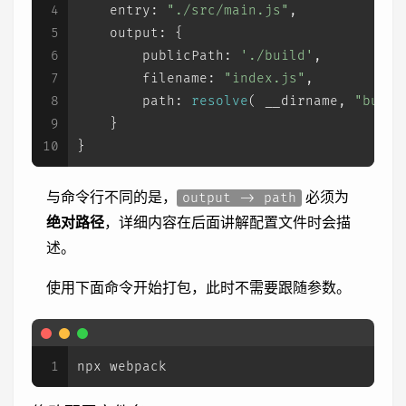
4
entry
: 
"./src/main.js"
,
5
output
: {
6
publicPath
: 
'./build'
,
7
filename
: 
"index.js"
,
8
path
: 
resolve
( __dirname, 
"build
9
    }
10
}
与命令行不同的是，
必须为
output -> path
绝对路径
，详细内容在后面讲解配置文件时会描
述。
使用下面命令开始打包，此时不需要跟随参数。
1
npx webpack