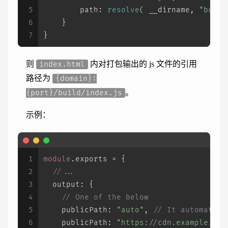
5
path
: 
resolve
( __dirname, 
"build
6
    }
7
}
则
内对打包输出的 js 文件的引用
index.html
路径为
{domain}:
。
{port}/build/index.js
示例：
1
module
.
exports
 = {
2
//...
3
output
: {
4
// One of the below
5
publicPath
: 
"auto"
, 
// It automatica
6
publicPath
: 
"https://cdn.example.com