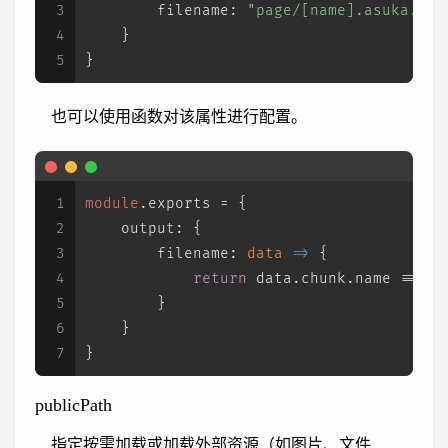
3
filename
: 
"page/[name].asuka.js"
4
    }
5
}
也可以使用函数对该属性进行配置。
1
module
.
exports
 = {
2
output
: {
3
filename
: 
data
 =>
 {
4
return
 data.
chunk
.
name
 === 
"
5
        }
6
    }
7
}
publicPath
指定按需加载或加载外部资源（如图片、文件