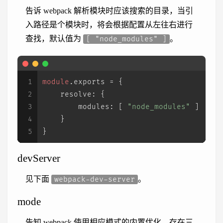
告诉 webpack 解析模块时应该搜索的目录，当引
入路径是个模块时，将会根据配置从左往右进行
查找，默认值为
。
[ "node_modules" ]
1
module
.
exports
 = {
2
resolve
: {
3
modules
: [ 
"node_modules"
 ]
4
    }
5
}
devServer
见下面
。
webpack-dev-server
mode
告知 webpack 使用相应模式的内置优化，存在三