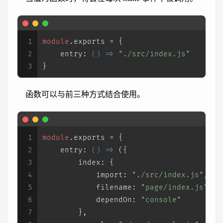
1
module
.
exports
 = {
2
entry
: 
() =>
"./src/index.js"
3
}
函数可以与前三种方式结合使用。
1
module
.
exports
 = {
2
entry
: 
() =>
 ({
3
index
: {
4
import
: 
"./src/index.js"
,
5
filename
: 
"page/index.js"
,
6
dependOn
: 
"console"
7
        },