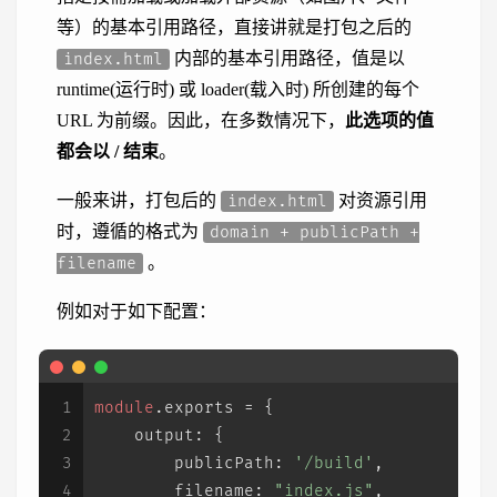
等）的基本引用路径，直接讲就是打包之后的
内部的基本引用路径，值是以
index.html
runtime(运行时) 或 loader(载入时) 所创建的每个
URL 为前缀。因此，在多数情况下，
此选项的值
都会以 / 结束
。
一般来讲，打包后的
对资源引用
index.html
时，遵循的格式为
domain + publicPath +
。
filename
例如对于如下配置：
1
module
.
exports
 = {
2
output
: {
3
publicPath
: 
'/build'
,
4
filename
: 
"index.js"
,