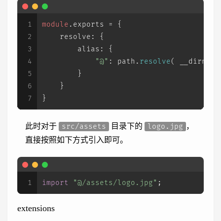
1
module
.
exports
 = {
2
resolve
: {
3
alias
: {
4
"@"
: path.
resolve
( __dirname
5
        }
6
    }
7
}
此时对于
目录下的
，
src/assets
logo.jpg
直接按照如下方式引入即可。
1
import
"@/assets/logo.jpg"
;
extensions