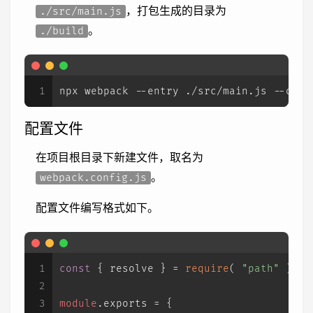
，打包生成的目录为
./src/main.js
。
./build
1
npx webpack --entry ./src/main.js --outp
配置文件
在项目根目录下新建文件，取名为
。
webpack.config.js
配置文件编写格式如下。
1
const
 { resolve } = 
require
( 
"path"
 );
2
3
module
.
exports
 = {