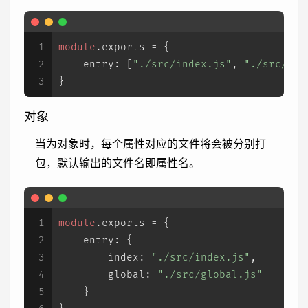
1
module
.
exports
 = {
2
entry
: [
"./src/index.js"
, 
"./src/glo
3
}
对象
当为对象时，每个属性对应的文件将会被分别打
包，默认输出的文件名即属性名。
1
module
.
exports
 = {
2
entry
: {
3
index
: 
"./src/index.js"
,
4
global
: 
"./src/global.js"
5
    }