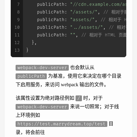
7
publicPath
: 
"//cdn.example.com/asset
8
publicPath
: 
"/assets/"
, 
// 相对于服务(se
9
publicPath
: 
"assets/"
, 
// 相对于 HTML
10
publicPath
: 
"../assets/"
, 
// 相对于 H
11
publicPath
: 
""
, 
// 相对于 HTML 页面（
12
  },
13
}
也会默认从
webpack-dev-server
为基准，使用它来决定在哪个目录
publicPath
下启用服务，来访问 webpack 输出的文件。
该属性设置为绝对路径例如
时，对于
/
来说一切照常；对于线
webpack-dev-server
上环境例如
目
https://test.marrydream.top/test
录，将会前往