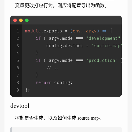
变量更改打包行为，则应将配置导出为函数。
1
module
.
exports
 = 
(
env, argv
) =>
 {
2
if
 ( argv.
mode
 === 
"development"
 ) {
3
        config.
devtool
 = 
"source-map"
;
4
    }
5
if
 ( argv.
mode
 === 
"production"
 ) {
6
//...
7
    }
8
return
 config;
9
};
devtool
控制是否生成，以及如何生成 source map。