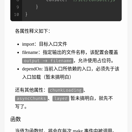
9
    }
10
}
各属性释义如下：
import：目标入口文件
filename：指定输出的文件名称，该配置会覆盖
，允许使用占位符。
output -> filename
dependOn: 当前入口所依赖的入口，必须先于该
入口加载（暂未搞明白）
还有其他属性：
、
chunkLoading
、
暂未搞明白，就先不
asyncChunks
layer
写了。
函数
当值为函数时，将会在每次 make 事件中被调用。