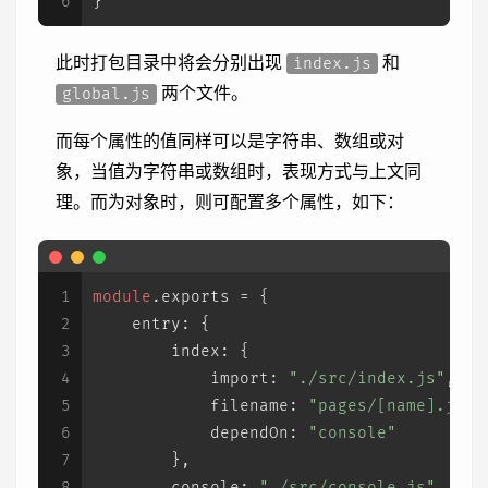
6
}
此时打包目录中将会分别出现
和
index.js
两个文件。
global.js
而每个属性的值同样可以是字符串、数组或对
象，当值为字符串或数组时，表现方式与上文同
理。而为对象时，则可配置多个属性，如下：
1
module
.
exports
 = {
2
entry
: {
3
index
: {
4
import
: 
"./src/index.js"
,
5
filename
: 
"pages/[name].js"
,
6
dependOn
: 
"console"
7
        },
8
console
: 
"./src/console.js"