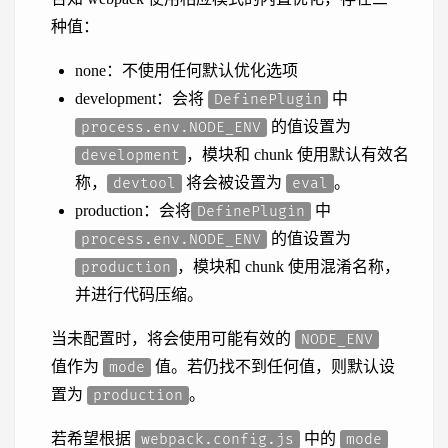
种值：
none：不使用任何默认优化选项
development：会将
中
DefinePlugin
的值设置为
process.env.NODE_ENV
，模块和 chunk 使用默认有效名
development
称，
将会被设置为
。
devtool
eval
production：会将
中
DefinePlugin
的值设置为
process.env.NODE_ENV
，模块和 chunk 使用混淆名称，
production
并进行代码压缩。
当未配置时，将会使用可能有效的
NODE_ENV
值作为
值。若仍找不到任何值，则默认设
mode
置为
。
production
若希望根据
中的
webpack.config.js
mode