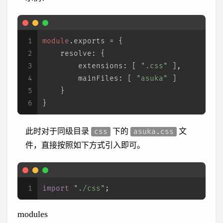
1
module
.
exports
 = {
2
resolve
: {
3
extensions
: [ 
".css"
 ],
4
mainFiles
: [ 
"asuka"
 ]
5
    }
6
}
此时对于同级目录
下的
文
css
asuka.css
件，直接按照如下方式引入即可。
1
import
"./css"
;
modules